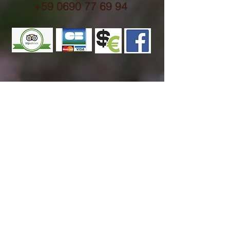
+59 0690 77 69 94
HORAIRES
Service du Soir
Lundi au Samedi :
17h30 - 21h30
Fermé le dimanche
ADRESSE